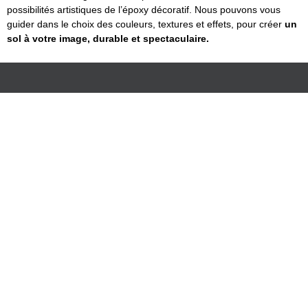
possibilités artistiques de l’époxy décoratif. Nous pouvons vous
guider dans le choix des couleurs, textures et effets, pour créer
un
sol à votre image, durable et spectaculaire.
+1 450-390-8688
info@groupepoxy.c
om
Nos Pages​
Nos Services
Accueil
Préparation et réparation de béton
À propos
Plancher en époxy