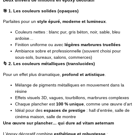
Deux univers de finitions en époxy décoratif
🎯
1. Les couleurs solides (opaques)
Parfaites pour un
style épuré, moderne et lumineux
.
Couleurs nettes : blanc pur, gris béton, noir, sable, bleu
ardoise…
Finition uniforme ou avec
légères marbrures truellées
Ambiance sobre et professionnelle (souvent choisi pour
sous-sols, bureaux, salons, commerces)
🌀
2. Les couleurs métalliques (translucides)
Pour un effet plus dramatique,
profond et artistique
.
Mélange de pigments métalliques en mouvement dans la
résine
Effets visuels 3D, vagues, tourbillons, marbrures complexes
Chaque plancher est
100 % unique
, comme une œuvre d’art
Idéal pour des
espaces de prestige
: hall d’entrée, salle de
cinéma maison, salle de montre
Une œuvre sur plancher… qui dure ad vitam aeternam
L’époxy décoratif combine
esthétique et robustesse
: