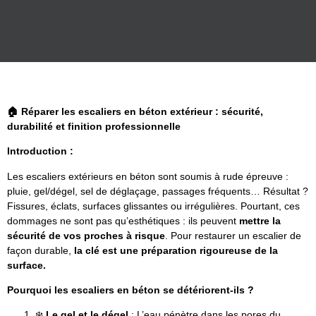
🏠
Réparer les escaliers en béton extérieur : sécurité,
durabilité et finition professionnelle
Introduction :
Les escaliers extérieurs en béton sont soumis à rude épreuve :
pluie, gel/dégel, sel de déglaçage, passages fréquents… Résultat ?
Fissures, éclats, surfaces glissantes ou irrégulières. Pourtant, ces
dommages ne sont pas qu’esthétiques : ils peuvent
mettre la
sécurité de vos proches à risque
. Pour restaurer un escalier de
façon durable,
la clé est une préparation rigoureuse de la
surface.
Pourquoi les escaliers en béton se détériorent-ils ?
❄️
Le gel et le dégel
: L’eau pénètre dans les pores du