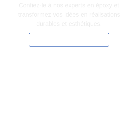
Confiez-le à nos experts en époxy et
transformez vos idées en réalisations
durables et esthétiques.
Obtenir une soumission rapide