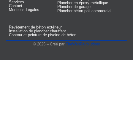
Services
Plancher en époxy métallique
Contact
Plancher de garage
Mentions Légales
Plancher béton poli commercial
Revêtement de béton extérieur
Installation de plancher chauffant
Contour et peinture de piscine de béton
© 2025 – Créé par
TheWebRevolutions