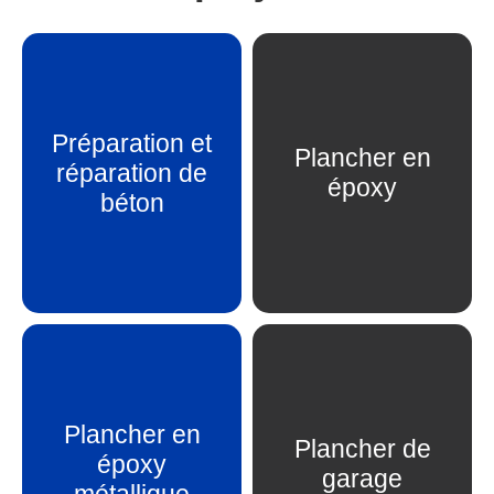
Préparation et
Plancher en
réparation de
En savoir plus
En savoir plus
époxy
béton
Plancher en
Plancher de
époxy
En savoir plus
En savoir plus
garage
métallique